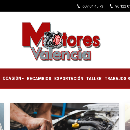
607 04 45 73
96 122 0
CTIFICADOS
OCASIÓN
RECAMBIOS
EXPORTACIÓN
TALLER
OCASIÓN
RECAMBIOS
EXPORTACIÓN
TALLER
TRABAJOS 