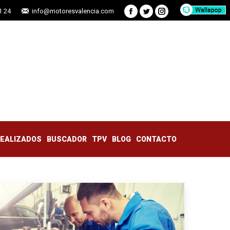
1 24
info@motoresvalencia.com
Facebook
Twitter
Instagram
TRABAJOS REALIZADOS
BUSCADOR
TPV
BLOG
CONTACTO
REALIZADOS
BUSCADOR
TPV
BLOG
CONTACTO