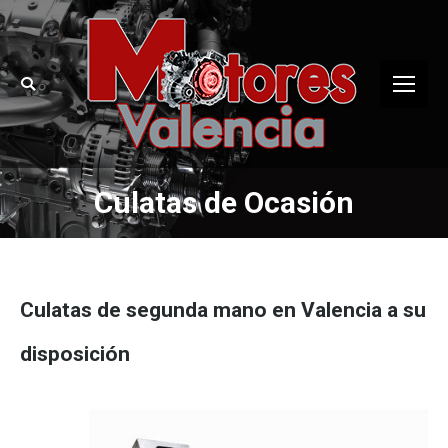
Buscar:
Culatas de Ocasión
Estás aquí:
Culatas de segunda mano en Valencia a su
disposición