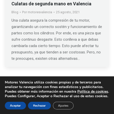
Culatas de segunda mano en Valencia
Blog
Por
motoresvalencia
25 agosto, 2021
Una culata asegura la compresión de tu motor,
garantizando un correcto sostén y funcionamiento de
partes como los cilindros. Por ende, es una pieza que
sufre continuo desgaste. Esto conlleva a que debas
cambiarla cada cierto tiempo. Esto puede afectar tu
presupuesto, ya que tienden a ser costosas. Pero, no
te preocupes, existen otras alternativas…
Motores Valencia utiliza cookies propias y de terceros para
© 2019 -
Motores Valencia
|
Creado por Tandem Marketing Digital
analizar tu navegación con fines estadísticos y publicitarios.
Condiciones de Garantía
Puedes obtener más información en nuestra
Política de cookies
.
Política de Cookies
|
Política de Privacidad
|
Aviso Legal
Puedes Configurar, Aceptar o Rechazar el uso de estas cookies.
Aceptar
Rechazar
Ajustes