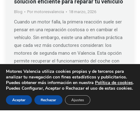
solución eficiente para reparar tu vehículo
Blog
Por
motoresvalencia
18 marzo, 2026
Cuando un motor falla, la primera reacción suele ser
pensar en una reparación costosa o en cambiar el
vehículo. Sin embargo, existe una alternativa práctica
que cada vez más conductores consideran: los
motores de segunda mano en Valencia. Esta opción
permite recuperar el funcionamiento del coche con
una inversión mucho más controlada. ¿Qué tener en…
Motores Valencia utiliza cookies propias y de terceros para
analizar tu navegación con fines estadísticos y publicitarios.
Puedes obtener más información en nuestra
Política de cookies
.
Puedes Configurar, Aceptar o Rechazar el uso de estas cookies.
1
2
3
4
5
…
23
Aceptar
Rechazar
Ajustes
© 2019 -
Motores Valencia
|
Creado por Tandem Marketing Digital
Condiciones de Garantía
Política de Cookies
|
Política de Privacidad
|
Aviso Legal