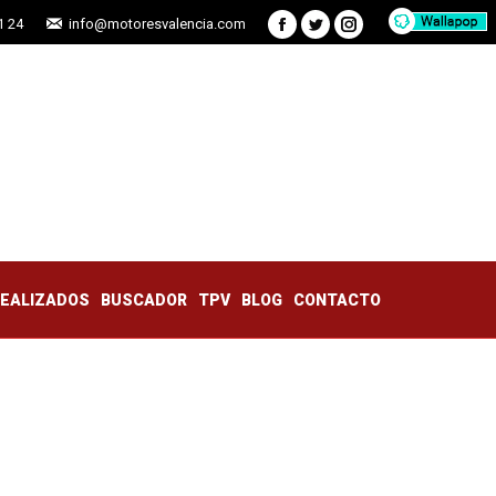
1 24
info@motoresvalencia.com
Facebook
Twitter
Instagram
TRABAJOS REALIZADOS
BUSCADOR
TPV
BLOG
CONTACTO
REALIZADOS
BUSCADOR
TPV
BLOG
CONTACTO