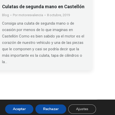
Culatas de segunda mano en Castellón
Blog
Por
motoresvalencia
8 octubre, 2019
Consiga una culata de segunda mano o de
ocasión por menos de lo que imaginas en
Castellón Como es bien sabido ya el motor es el
corazón de nuestro vehículo y una de las piezas
que le componen y casi se podría decir que la
más importante es la culata, tapa de cilindros o
la…
Aceptar
Rechazar
Ajustes
ntía
Política de Cookies
|
Política de Privacidad
|
Aviso Legal