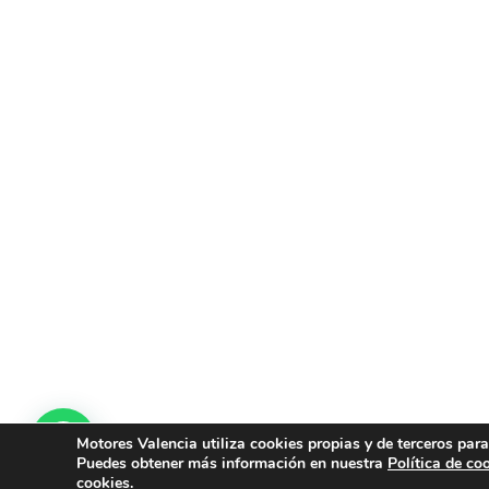
Motores Valencia utiliza cookies propias y de terceros para
Puedes obtener más información en nuestra
Política de co
© 2019 -
Motores Valencia
|
Creado por Tandem Marketing Digi
cookies.