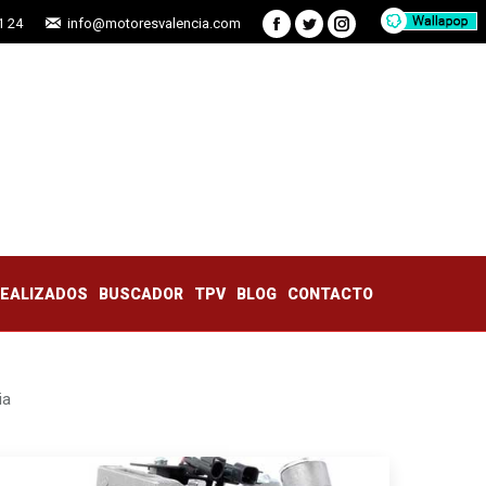
1 24
info@motoresvalencia.com
Facebook
Twitter
Instagram
TRABAJOS REALIZADOS
BUSCADOR
TPV
BLOG
CONTACTO
REALIZADOS
BUSCADOR
TPV
BLOG
CONTACTO
ia