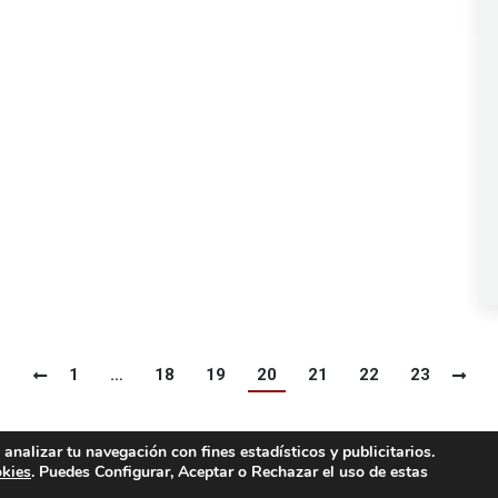
1
…
18
19
20
21
22
23
 analizar tu navegación con fines estadísticos y publicitarios.
okies
. Puedes Configurar, Aceptar o Rechazar el uso de estas
tal
Condiciones de Gara