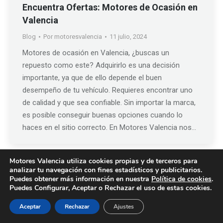
Encuentra Ofertas: Motores de Ocasión en
Valencia
Blog
Por
motoresvalencia
11 julio, 2024
Motores de ocasión en Valencia, ¿buscas un
repuesto como este? Adquirirlo es una decisión
importante, ya que de ello depende el buen
desempeño de tu vehículo. Requieres encontrar uno
de calidad y que sea confiable. Sin importar la marca,
es posible conseguir buenas opciones cuando lo
haces en el sitio correcto. En Motores Valencia nos…
Motores Valencia utiliza cookies propias y de terceros para
analizar tu navegación con fines estadísticos y publicitarios.
Puedes obtener más información en nuestra
Política de cookies
.
© 2019 -
Motores Valencia
|
Creado por Tandem Marketing Digital
Puedes Configurar, Aceptar o Rechazar el uso de estas cookies.
Condiciones de Garantía
Política de Cookies
|
Política de Privacidad
|
Aviso Legal
Aceptar
Rechazar
Ajustes