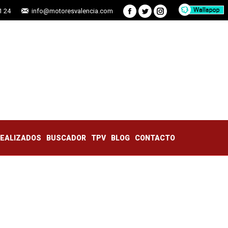
1 24
info@motoresvalencia.com
Facebook
Twitter
Instagram
TRABAJOS REALIZADOS
BUSCADOR
TPV
BLOG
CONTACTO
REALIZADOS
BUSCADOR
TPV
BLOG
CONTACTO