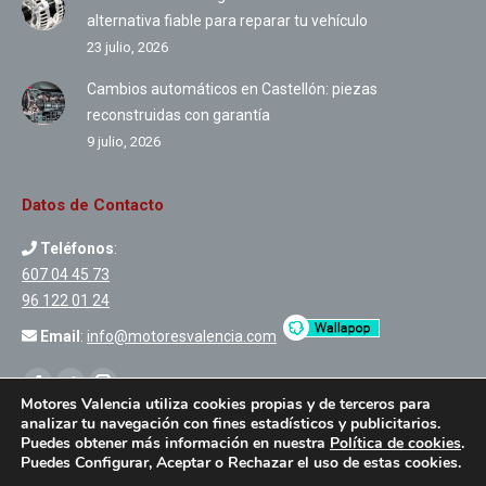
alternativa fiable para reparar tu vehículo
23 julio, 2026
Cambios automáticos en Castellón: piezas
reconstruidas con garantía
9 julio, 2026
Datos de Contacto
Teléfonos
:
607 04 45 73
96 122 01 24
Email
:
info@motoresvalencia.com
Encuéntranos en:
Facebook
Twitter
Instagram
Motores Valencia utiliza cookies propias y de terceros para
analizar tu navegación con fines estadísticos y publicitarios.
Puedes obtener más información en nuestra
Política de cookies
.
Puedes Configurar, Aceptar o Rechazar el uso de estas cookies.
© 2019 -
Motores Valencia
|
Creado por Tandem Marketing Digital