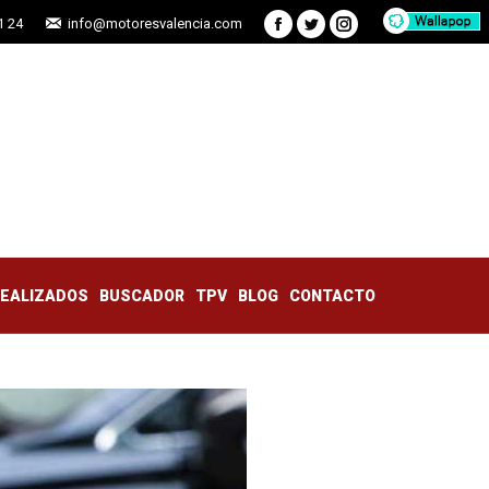
1 24
info@motoresvalencia.com
Facebook
Twitter
Instagram
TRABAJOS REALIZADOS
BUSCADOR
TPV
BLOG
CONTACTO
REALIZADOS
BUSCADOR
TPV
BLOG
CONTACTO