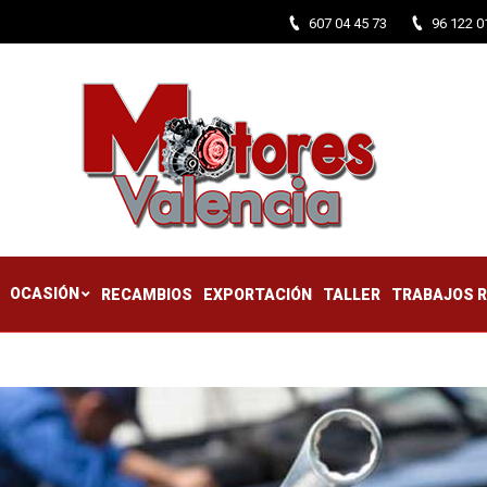
607 04 45 73
96 122 0
CTIFICADOS
OCASIÓN
RECAMBIOS
EXPORTACIÓN
TALLER
OCASIÓN
RECAMBIOS
EXPORTACIÓN
TALLER
TRABAJOS 