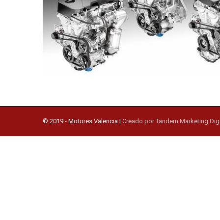
© 2019 -
Motores Valencia
|
Creado por Tandem Marketing Digi