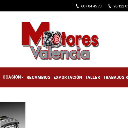
607 04 45 73
96 122 0
CTIFICADOS
OCASIÓN
RECAMBIOS
EXPORTACIÓN
TALLER
OCASIÓN
RECAMBIOS
EXPORTACIÓN
TALLER
TRABAJOS 