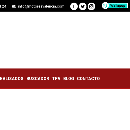
1 24
info@motoresvalencia.com
Facebook
Twitter
Instagram
TRABAJOS REALIZADOS
BUSCADOR
TPV
BLOG
CONTACTO
REALIZADOS
BUSCADOR
TPV
BLOG
CONTACTO