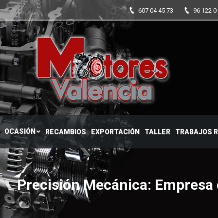
607 04 45 73
96 122 0
CTIFICADOS
OCASIÓN
RECAMBIOS
EXPORTACIÓN
TALLER
OCASIÓN
RECAMBIOS
EXPORTACIÓN
TALLER
TRABAJOS 
Precisión Mecánica: Empresa d