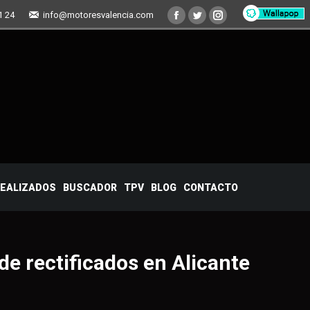
1 24
info@motoresvalencia.com
Facebook
Twitter
Instagram
TRABAJOS REALIZADOS
BUSCADOR
TPV
BLOG
CONTACTO
REALIZADOS
BUSCADOR
TPV
BLOG
CONTACTO
e rectificados en Alicante