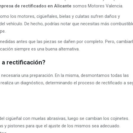
presa de rectificados en Alicante
somos Motores Valencia.
como los motores, cigüeñales, bielas y culatas sufren daños y
 del vehículo. De hecho, podrías notar que necesitas más combustibl
pe.
edidas antes que las piezas se dañen por completo. Pero, cambiar
ficación siempre es una buena alternativa.
a rectificación?
s necesaria una preparación. En la misma, desmontamos todas las
e realiza un diagnóstico, determinando el proceso de rectificado a se
l cigüeñal con muelas abrasivas, luego se cambian los cojinetes.
las y pistones para que el ajuste de los mismos sea adecuado.