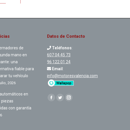
icias
Datos de Contacto
ernadores de
Teléfonos
:
gunda mano en
607 04 45 73
cante: una
96 122 01 24
ernativa fiable para
Email
:
arar tu vehículo
info@motoresvalencia.com
julio, 2026
automáticos en
Encuéntranos en:
Facebook
Twitter
Instagram
: piezas
idas con garantía
26