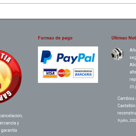
Formas de pago
Últimas Not
Alt
se
Ali
alt
rep
23 
Cambios 
Castellón
reconstru
 cancelación,
9 julio, 20
ercancía y
 garantía