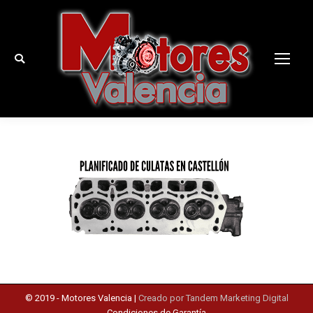
Buscar:
© 2019 -
Motores Valencia
|
Creado por Tandem Marketing Digital
Condiciones de Garantía