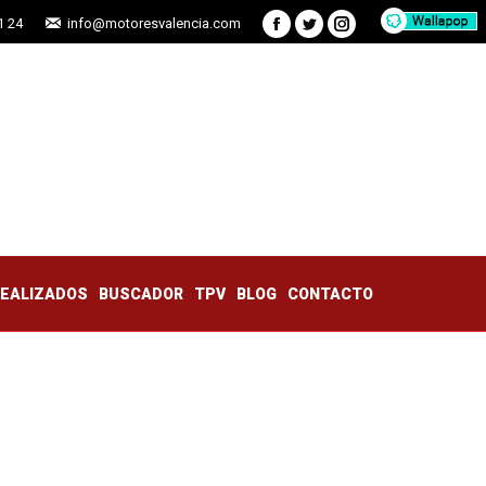
1 24
info@motoresvalencia.com
Facebook
Twitter
Instagram
TRABAJOS REALIZADOS
BUSCADOR
TPV
BLOG
CONTACTO
REALIZADOS
BUSCADOR
TPV
BLOG
CONTACTO