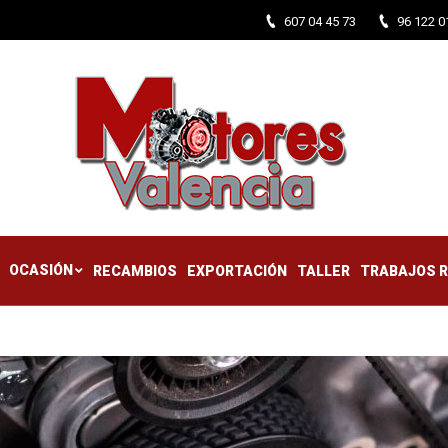
607 04 45 73
96 122 0
CTIFICADOS
OCASIÓN
RECAMBIOS
EXPORTACIÓN
TALLER
OCASIÓN
RECAMBIOS
EXPORTACIÓN
TALLER
TRABAJOS 