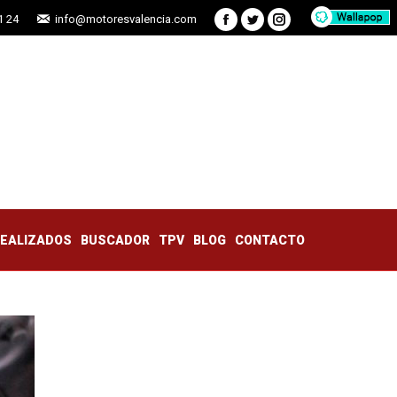
1 24
info@motoresvalencia.com
Facebook
Twitter
Instagram
TRABAJOS REALIZADOS
BUSCADOR
TPV
BLOG
CONTACTO
REALIZADOS
BUSCADOR
TPV
BLOG
CONTACTO