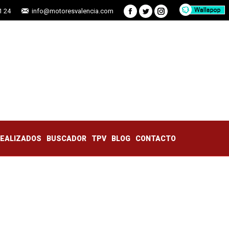
1 24
info@motoresvalencia.com
Facebook
Twitter
Instagram
TRABAJOS REALIZADOS
BUSCADOR
TPV
BLOG
CONTACTO
REALIZADOS
BUSCADOR
TPV
BLOG
CONTACTO