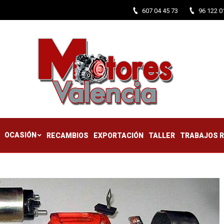
607 04 45 73
96 122 0
CTIFICADOS
OCASIÓN
RECAMBIOS
EXPORTACIÓN
TALLER
OCASIÓN
RECAMBIOS
EXPORTACIÓN
TALLER
TRABAJOS 