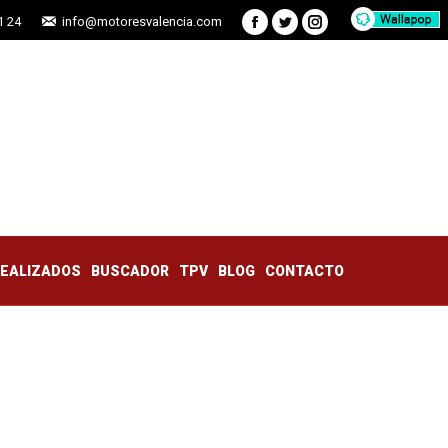
1 24
info@motoresvalencia.com
Facebook
Twitter
Instagram
TRABAJOS REALIZADOS
BUSCADOR
TPV
BLOG
CONTACTO
REALIZADOS
BUSCADOR
TPV
BLOG
CONTACTO