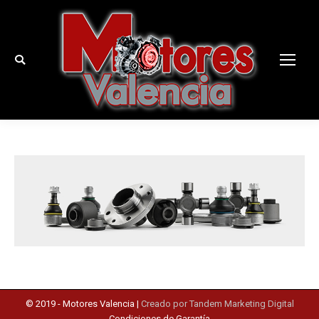
Buscar:
© 2019 -
Motores Valencia
|
Creado por Tandem Marketing Digital
Condiciones de Garantía