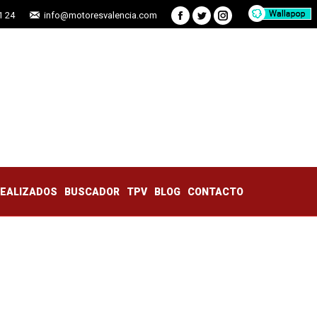
1 24
info@motoresvalencia.com
Facebook
Twitter
Instagram
TRABAJOS REALIZADOS
BUSCADOR
TPV
BLOG
CONTACTO
REALIZADOS
BUSCADOR
TPV
BLOG
CONTACTO