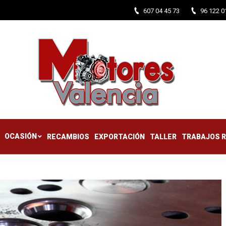
607 04 45 73
96 122 0
CTIFICADOS
OCASIÓN
RECAMBIOS
EXPORTACIÓN
TALLER
OCASIÓN
RECAMBIOS
EXPORTACIÓN
TALLER
TRABAJOS 