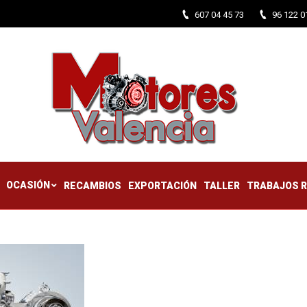
607 04 45 73
96 122 0
CTIFICADOS
OCASIÓN
RECAMBIOS
EXPORTACIÓN
TALLER
OCASIÓN
RECAMBIOS
EXPORTACIÓN
TALLER
TRABAJOS 