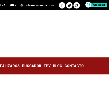
1 24
info@motoresvalencia.com
Facebook
Twitter
Instagram
TRABAJOS REALIZADOS
BUSCADOR
TPV
BLOG
CONTACTO
REALIZADOS
BUSCADOR
TPV
BLOG
CONTACTO