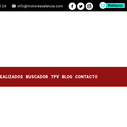
1 24
info@motoresvalencia.com
Facebook
Twitter
Instagram
TRABAJOS REALIZADOS
BUSCADOR
TPV
BLOG
CONTACTO
REALIZADOS
BUSCADOR
TPV
BLOG
CONTACTO