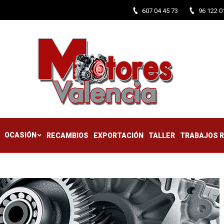
607 04 45 73
96 122 0
CTIFICADOS
OCASIÓN
RECAMBIOS
EXPORTACIÓN
TALLER
OCASIÓN
RECAMBIOS
EXPORTACIÓN
TALLER
TRABAJOS 