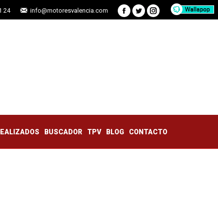
1 24
info@motoresvalencia.com
Facebook
Twitter
Instagram
TRABAJOS REALIZADOS
BUSCADOR
TPV
BLOG
CONTACTO
REALIZADOS
BUSCADOR
TPV
BLOG
CONTACTO