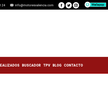
1 24
info@motoresvalencia.com
Facebook
Twitter
Instagram
TRABAJOS REALIZADOS
BUSCADOR
TPV
BLOG
CONTACTO
REALIZADOS
BUSCADOR
TPV
BLOG
CONTACTO