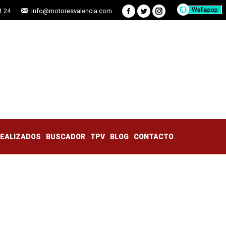
1 24
info@motoresvalencia.com
Facebook
Twitter
Instagram
TRABAJOS REALIZADOS
BUSCADOR
TPV
BLOG
CONTACTO
REALIZADOS
BUSCADOR
TPV
BLOG
CONTACTO