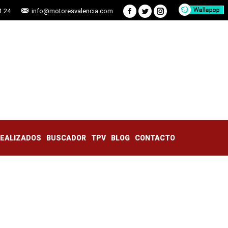
1 24
info@motoresvalencia.com
Facebook
Twitter
Instagram
TRABAJOS REALIZADOS
BUSCADOR
TPV
BLOG
CONTACTO
REALIZADOS
BUSCADOR
TPV
BLOG
CONTACTO